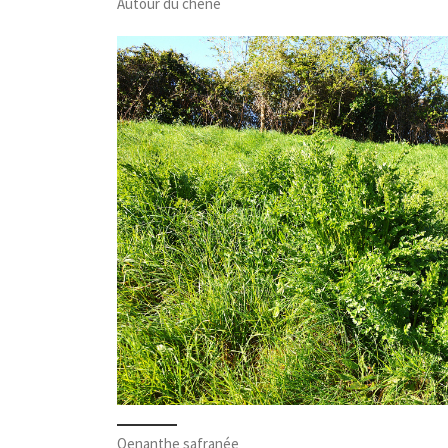
Autour du chêne
Oenanthe safranée