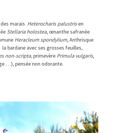
e des marais
Heterocharis palustris
en
stée
Stellaria holostea
, œnanthe safranée
ommune
Heracleum spondylium
, Anthrisque
la bardane avec ses grosses feuilles,
s non-scripta,
primevère
Primula vulgaris
,
tige …), pensée non odorante.