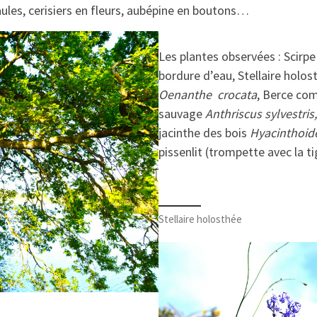
ules, cerisiers en fleurs, aubépine en boutons…
Les plantes observées : Scirp
bordure d’eau, Stellaire holo
Oenanthe crocata
, Berce c
sauvage
Anthriscus sylvestris,
jacinthe des bois
Hyacinthoide
pissenlit (trompette avec la 
Stellaire holosthée