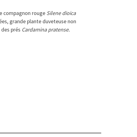
 le compagnon rouge
Silene dioica
cées, grande plante duveteuse non
e des prés
Cardamina pratense.