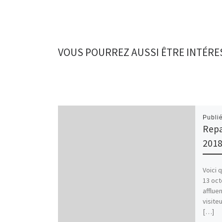
VOUS POURREZ AUSSI ÊTRE INTÉRE
Publi
Repa
201
Voici 
13 oct
affluen
visite
[…]