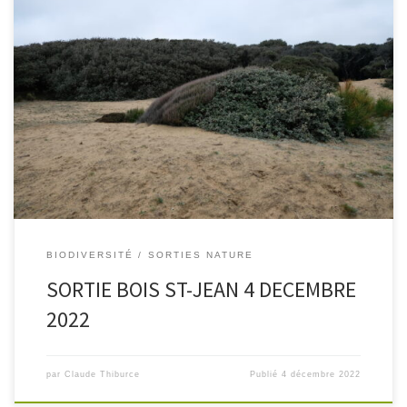
Le Bois Saint Jean est une relique de la grande forêt médiévale
qui s’étendait sur le littoral des Sables à Jard sur mer ,la « Sylvia
nigra ». En 1977 afin d’éviter la poursuite […]
BIODIVERSITÉ
SORTIES NATURE
SORTIE BOIS ST-JEAN 4 DECEMBRE
2022
par
Claude Thiburce
Publié
4 décembre 2022