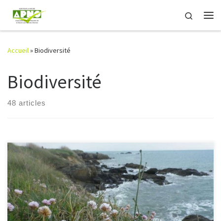
Passer au contenu
Search
Me
Accueil
»
Biodiversité
Biodiversité
48 articles