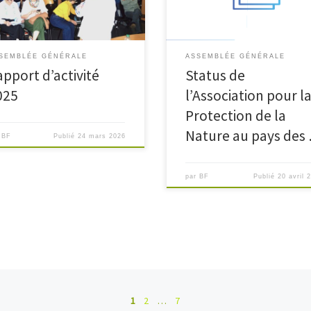
SEMBLÉE GÉNÉRALE
ASSEMBLÉE GÉNÉRALE
apport d’activité
Status de
025
l’Association pour l
Protection de la
Nature au pays des
r
BF
Publié
24 mars 2026
par
BF
Publié
20 avril 
1
2
…
7