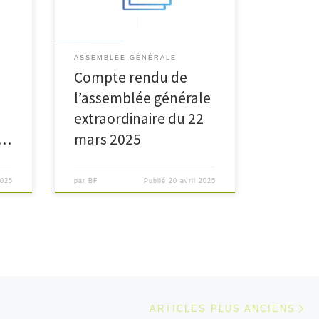
ASSEMBLÉE GÉNÉRALE
Compte rendu de
a
l’assemblée générale
extraordinaire du 22
 …
mars 2025
2025
par
BF
Publié
20 avril 2025
Ar
ARTICLES PLUS ANCIENS