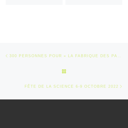
Parcourir les articles
Article précédent
300 PERSONNES POUR « LA FABRIQUE DES PANDEMIES
RETOUR À LA LISTE DES
Ar
FÊTE DE LA SCIENCE 6-9 OCTOBRE 2022