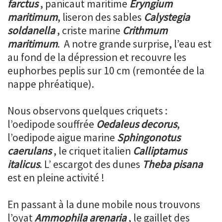
farctus
, panicaut maritime
Eryngium
maritimum
, liseron des sables
Calystegia
soldanella
, criste marine
Crithmum
maritimum
. A notre grande surprise, l’eau est
au fond de la dépression et recouvre les
euphorbes peplis sur 10 cm (remontée de la
nappe phréatique).
Nous observons quelques criquets :
l’oedipode souffrée
Oedaleus decorus
,
l’oedipode aigue marine
Sphingonotus
caerulans
, le criquet italien
Calliptamus
italicus
. L’ escargot des dunes
Theba pisana
est en pleine activité !
En passant à la dune mobile nous trouvons
l’oyat
Ammophila arenaria
, le gaillet des