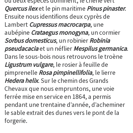
où deux espèces dominent, le chêne vert
Quercus ilex
et le pin maritime
Pinus pinaster
.
Ensuite nous identifions deux cyprès de
Lambert
Cupressus macrocarpa
, une
aubépine
Crataegus monogyna
, un cormier
Sorbus domesticus
, un robinier
Robinia
pseudacacia
et un néflier
Mespilus germanica
.
Dans le sous-bois nous retrouvons le troène
Ligustrum vulgare
, le rosier à feuille de
pimprenelle
Rosa pimpinellifolia
, le lierre
Hedera helix
. Sur le chemin des Grands
Chevaux que nous empruntons, une voie
ferrée mise en service en 1864, a permis
pendant une trentaine d’année, d’acheminer
le sable extrait des dunes vers le pont de la
forgerie.