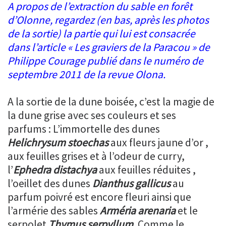
A propos de l’extraction du sable en forêt
d’Olonne, regardez (en bas, après les photos
de la sortie) la partie qui lui est consacrée
dans l’article « Les graviers de la Paracou » de
Philippe Courage publié dans le numéro de
septembre 2011 de la revue Olona.
A la sortie de la dune boisée, c’est la magie de
la dune grise avec ses couleurs et ses
parfums : L’immortelle des dunes
Helichrysum stoechas
aux fleurs jaune d’or ,
aux feuilles grises et à l’odeur de curry,
l’
Ephedra distachya
aux feuilles réduites ,
l’oeillet des dunes
Dianthus gallicus
au
parfum poivré est encore fleuri ainsi que
l’armérie des sables
Arméria arenaria
et le
serpolet
Thymus serpyllum
. Comme le