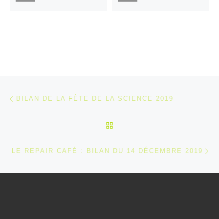
Parcourir les articles
Article précédent
BILAN DE LA FÊTE DE LA SCIENCE 2019
RETOUR À LA LISTE DES
Ar
LE REPAIR CAFÉ : BILAN DU 14 DÉCEMBRE 2019