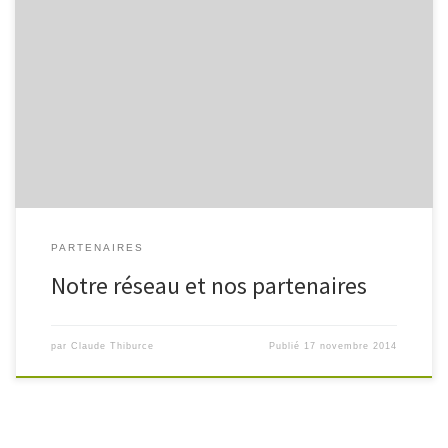
L’APNO est membre du réseau FNE France Nature
Environnement (FNE), fédération nationale France Nature
environnement Pays de la Loire, fédération régionale France
Nature Environnement Vendée (FNE85), fédération
départementale. Voir: – Site web – Blog […]
PARTENAIRES
Notre réseau et nos partenaires
par
Claude Thiburce
Publié
17 novembre 2014