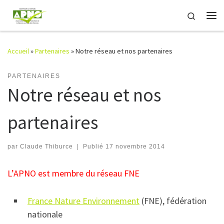
Passer au contenu
Search
Me
Accueil
»
Partenaires
»
Notre réseau et nos partenaires
PARTENAIRES
Notre réseau et nos
partenaires
par
Claude Thiburce
|
Publié
17 novembre 2014
L’APNO est membre du réseau FNE
France Nature Environnement
(FNE), fédération
nationale