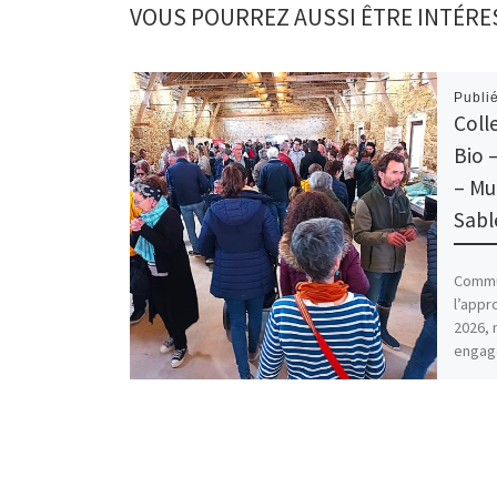
VOUS POURREZ AUSSI ÊTRE INTÉRE
Publi
Coll
Bio 
– Mu
Sabl
Commu
l’appr
2026, 
engagé
Biolog