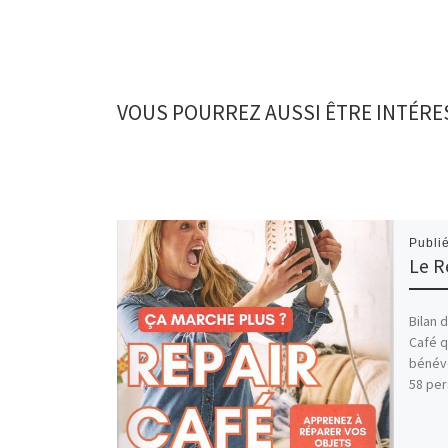
VOUS POURREZ AUSSI ÊTRE INTÉRE
Publi
Le R
Bilan 
Café q
bénévo
58 per