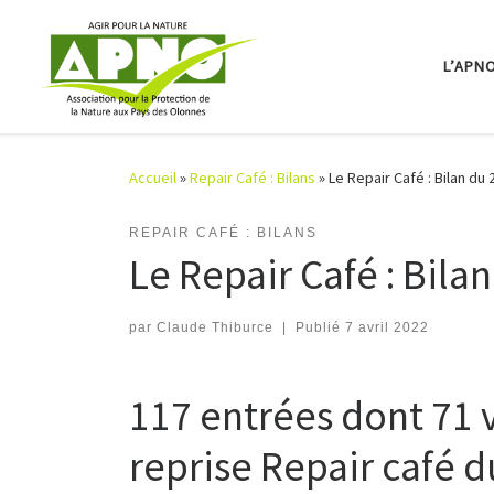
Passer au contenu
L’APN
Accueil
»
Repair Café : Bilans
»
Le Repair Café : Bilan du 2
REPAIR CAFÉ : BILANS
Le Repair Café : Bilan
par
Claude Thiburce
|
Publié
7 avril 2022
117 entrées dont 71 v
reprise Repair café d