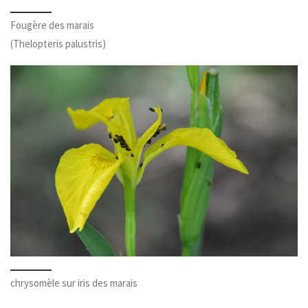
Fougère des marais
(Thelopteris palustris)
chrysomèle sur iris des marais