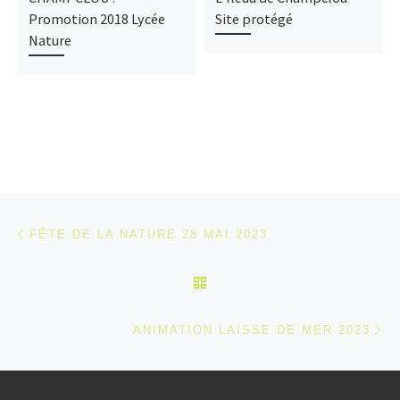
Promotion 2018 Lycée
Site protégé
Nature
Parcourir les articles
Article précédent
FÊTE DE LA NATURE 28 MAI 2023
RETOUR À LA LISTE DES
Ar
ANIMATION LAISSE DE MER 2023