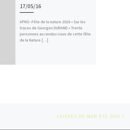
17/05/16
APNO -Fête de la nature 2016 « Sur les
traces de Georges DURAND » Trente
personnes au rendez-vous de cette fête
de la Nature […]
Ar
 ARTICLES
LAISSES DE MER ETE 2022