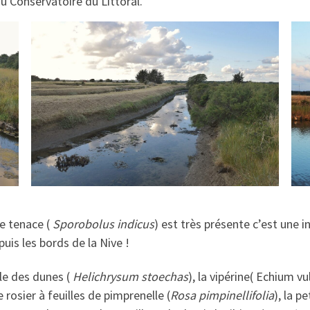
u Conservatoire du Littoral.
le tenace (
Sporobolus indicus
) est très présente c’est une i
uis les bords de la Nive !
le des dunes (
Helichrysum stoechas
), la vipérine( Echium v
le rosier à feuilles de pimprenelle (
Rosa pimpinellifolia
), la p