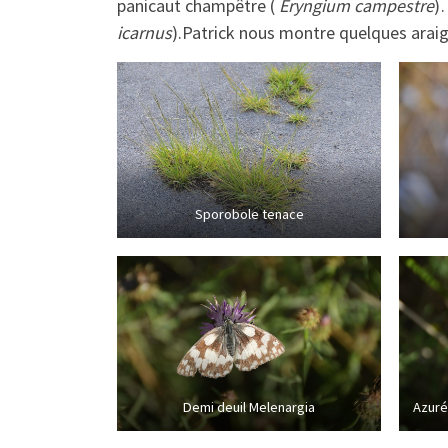
panicaut champêtre (
Eryngium campestre
)
icarnus
).Patrick nous montre quelques araig
Sporobole tenace
Demi deuil Melenargia
Azuré