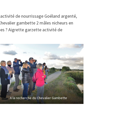
r activité de nourrissage Goéland argenté,
Chevalier gambette 2 mâles nicheurs en
es ? Aigrette garzette activité de
A la recherche du Chevalier Gambette