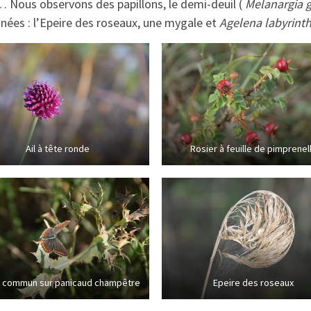
… Nous observons des papillons, le demi-deuil (
Melanargia 
nées : l’Epeire des roseaux, une mygale et
Agelena labyrint
Ail à tête ronde
Rosier à feuille de pimprenel
 commun sur panicaud champêtre
Epeire des roseaux