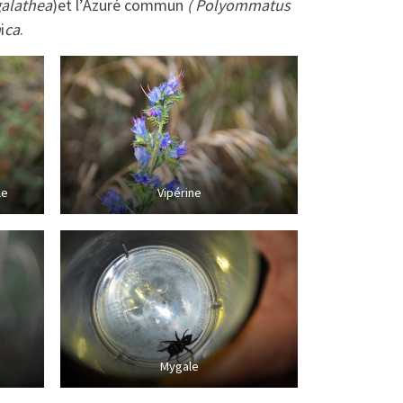
galathea
)et l’Azuré commun
( Polyommatus
h
i
ca
.
le
Vipérine
Mygale