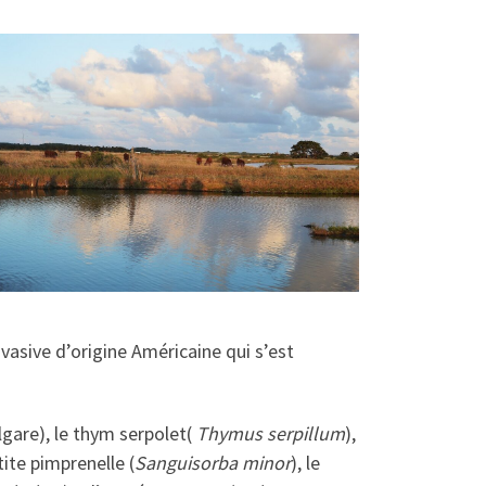
nvasive d’origine Américaine qui s’est
ulgare), le thym serpolet(
Thymus serpillum
),
etite pimprenelle (
Sanguisorba minor
), le