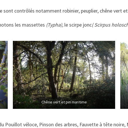
 sont contrôlés notamment robinier, peuplier, chêne vert et
 notons les massettes
(Typha),
le scirpe jonc
( Scirpus holos
Chêne vert et pin maritime
 Pouillot véloce, Pinson des arbres, Fauvette à tête noire, M