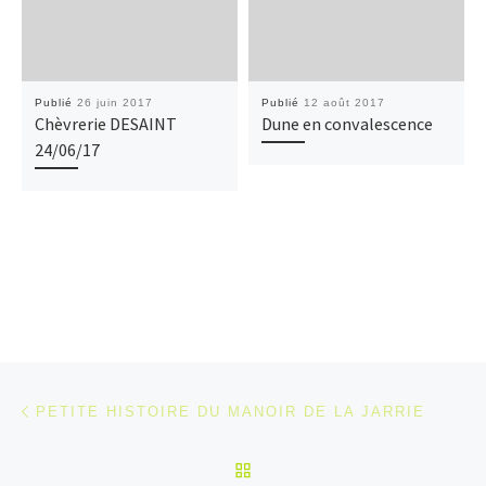
Publié
26 juin 2017
Publié
12 août 2017
Chèvrerie DESAINT
Dune en convalescence
24/06/17
Parcourir les articles
Article précédent
PETITE HISTOIRE DU MANOIR DE LA JARRIE
RETOUR À LA LISTE DES