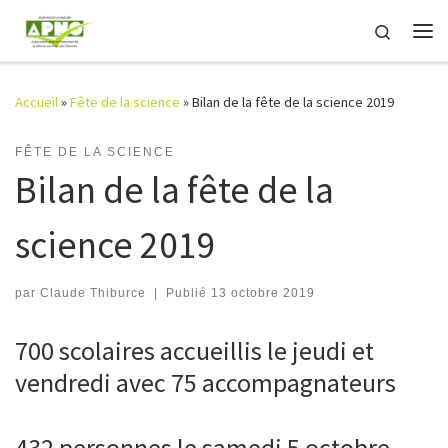
Passer au contenu
Search
Me
Accueil
»
Fête de la science
»
Bilan de la fête de la science 2019
FÊTE DE LA SCIENCE
Bilan de la fête de la
science 2019
par
Claude Thiburce
|
Publié
13 octobre 2019
700 scolaires accueillis le jeudi et
vendredi avec 75 accompagnateurs
432 personnes le samedi 5 octobre