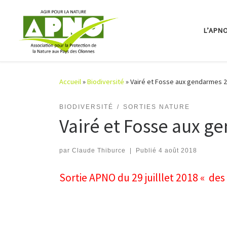
Passer au contenu
L’APN
Accueil
»
Biodiversité
»
Vairé et Fosse aux gendarmes 
BIODIVERSITÉ
SORTIES NATURE
Vairé et Fosse aux g
par
Claude Thiburce
|
Publié
4 août 2018
Sortie APNO du 29 juilllet 2018 « de