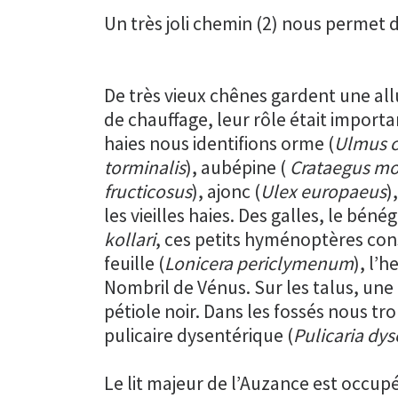
Un très joli chemin (2) nous permet d
De très vieux chênes gardent une all
de chauffage, leur rôle était import
haies nous identifions orme (
Ulmus c
torminalis
), aubépine (
Crataegus m
fructicosus
), ajonc (
Ulex europaeus
)
les vieilles haies. Des galles, le béné
kollari
, ces petits hyménoptères cons
feuille (
Lonicera periclymenum
), l’
Nombril de Vénus. Sur les talus, une p
pétiole noir. Dans les fossés nous tro
pulicaire dysentérique (
Pulicaria dys
Le lit majeur de l’Auzance est occu