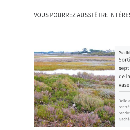
VOUS POURREZ AUSSI ÊTRE INTÉRE
Publi
Sort
sept
de l
vase
Belle 
rentré
rendez
Gachè