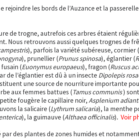
e rejoindre les bords de l’Auzance et la passerell
ure de trogne, autrefois ces arbres étaient régu
ant. Nous retrouvons aussi quelques trognes de frê
ampestris
), parfois la variété subéreuse, cormier 
onogyna
), prunellier (
Prunus spinosa
), églantier (
R
, fusain (
Euonymus europaeus
), fragon (
Ruscus ac
gar de l’églantier est dû à un insecte
Dipolepis rosa
tituent une source de nourriture importante pour 
herbe aux femmes battues (
Tamus communis
) sont
etite fougère le capillaire noir,
Asplenium adian
uvons la salicaire (
Lythrum salicaria
), la menthe po
enterica
), la guimauve (
Althaea officinalis
).
Voir p
pé par des plantes de zones humides et notamment