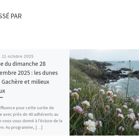
SSÉ PAR
é
11 octobre 2025
ie du dimanche 28
embre 2025 : les dunes
a Gachère et milieux
ux
affluence pour cette sortie de
e avec près de 40 adhérents au
-vous vous donné à l’écluse de la
re. Au programme, […]