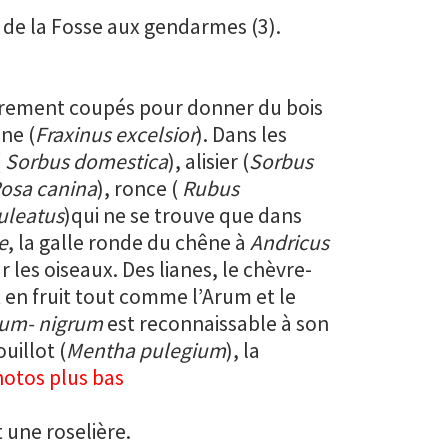
e de la Fosse aux gendarmes (3).
lièrement coupés pour donner du bois
ne (
Fraxinus excelsior
). Dans les
(
Sorbus domestica
), alisier (
Sorbus
osa canina
), ronce (
Rubus
uleatus
)qui ne se trouve que dans
e
, la galle ronde du chêne à
Andricus
les oiseaux. Des lianes, le chèvre-
 en fruit tout comme l’Arum et le
tum- nigrum
est reconnaissable à son
uillot (
Mentha pulegium
), la
hotos plus bas
 une roselière.