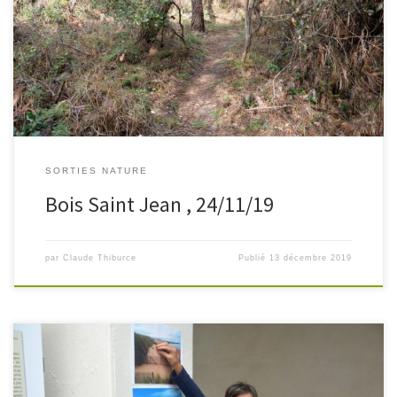
Le bois Saint Jean est une relique de la grande forêt médiévale
qui s’étendait sur le littoral des Sables à Jard sur mer. En 1977, afin
d’éviter la poursuite de l’urbanisation , […]
SORTIES NATURE
Bois Saint Jean , 24/11/19
par
Claude Thiburce
Publié
13 décembre 2019