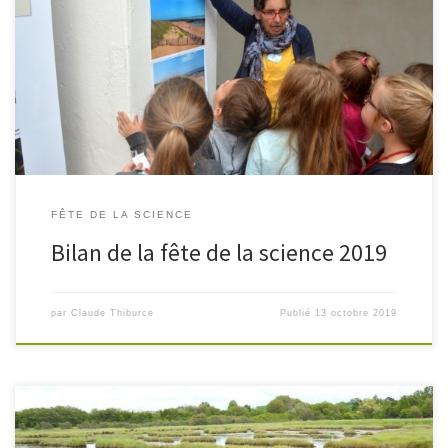
700 scolaires accueillis le jeudi et vendredi avec 75
accompagnateurs 432 personnes le samedi 5 octobre 489
personnes le dimanche 35 invités au vernissage 40 personnes à la
conférence APNO faite par […]
FÊTE DE LA SCIENCE
Bilan de la fête de la science 2019
par
Claude Thiburce
Publié
13 octobre 2019