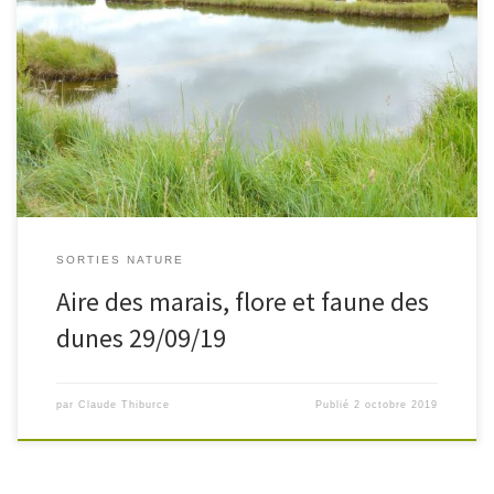
Temps pluvieux et menaçant … mais nous étions 17 au rendez-
vous à l’Aire des marais.Au départ nous sommes dans la dune
boisée où deux espèces dominent, le chêne vert Quercus ilex et
[…]
SORTIES NATURE
Aire des marais, flore et faune des
dunes 29/09/19
par
Claude Thiburce
Publié
2 octobre 2019