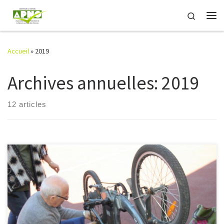
Passer au contenu
Search
Me
Accueil
»
2019
Archives annuelles:
2019
12 articles
Ce samedi 14 décembre, 171 entrées (dont les 2/3 de femmes)
provenant en grande majorité des Sables d’Olonne. Les 96
interventions concernaient pour moitié l’électroménager puis
couture et machine à coudre pour […]