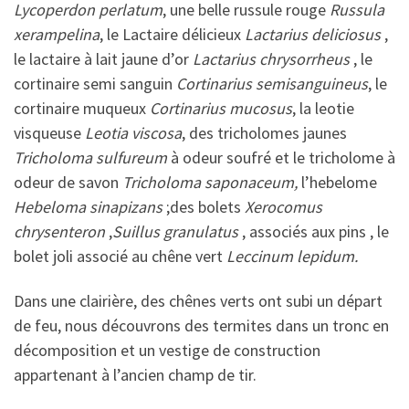
Lycoperdon
perlatum
, une belle russule rouge
Russula
xerampelina
, le Lactaire délicieux
Lactarius deliciosus
,
le lactaire à lait jaune d’or
Lactarius chrysorrheus
, le
cortinaire semi sanguin
Cortinarius semisanguineus
, le
cortinaire muqueux
Cortinarius mucosus
, la leotie
visqueuse
Leotia viscosa
, des tricholomes jaunes
Tricholoma sulfureum
à odeur soufré et le tricholome à
odeur de savon
Tricholoma saponaceum,
l’hebelome
Hebeloma
sinapizans
;des bolets
Xerocomus
chrysenteron
,
Suillus granulatus
, associés aux pins , le
bolet joli associé au chêne vert
Leccinum lepidum.
Dans une clairière, des chênes verts ont subi un départ
de feu, nous découvrons des termites dans un tronc en
décomposition et un vestige de construction
appartenant à l’ancien champ de tir.