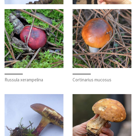
Russula xerampelina
Cortinarius mucosus