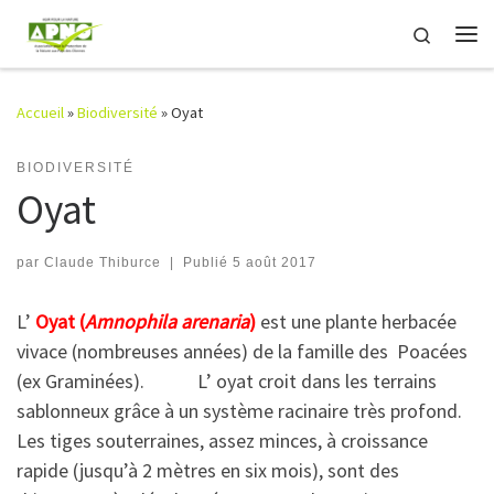
Passer au contenu
Search
Me
Accueil
»
Biodiversité
»
Oyat
BIODIVERSITÉ
Oyat
par
Claude Thiburce
|
Publié
5 août 2017
L’
Oyat (
Amnophila arenaria
)
est une plante herbacée
vivace (nombreuses années) de la famille des Poacées
(ex Graminées). L’ oyat croit dans les terrains
sablonneux grâce à un système racinaire très profond.
Les tiges souterraines, assez minces, à croissance
rapide (jusqu’à 2 mètres en six mois), sont des