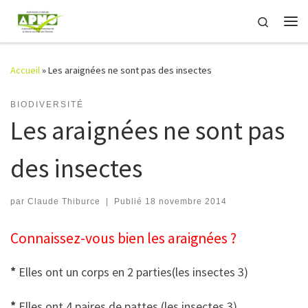
Passer au contenu
Search
Me
Accueil
»
Les araignées ne sont pas des insectes
BIODIVERSITÉ
Les araignées ne sont pas
des insectes
par
Claude Thiburce
|
Publié
18 novembre 2014
Connaissez-vous bien les araignées ?
*
Elles ont un corps en 2 parties(les insectes 3)
*
Elles ont 4 paires de pattes (les insectes 3)