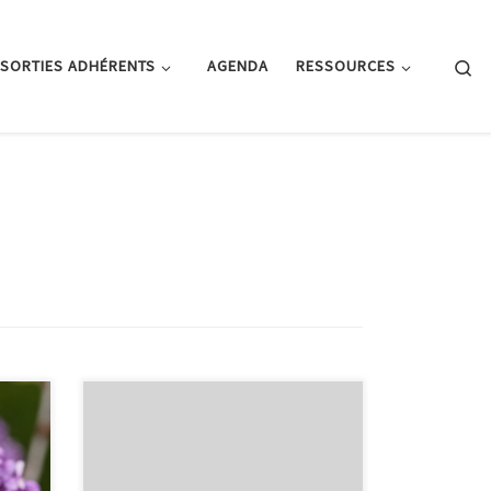
Se
SORTIES ADHÉRENTS
AGENDA
RESSOURCES
e la
ente
s
ur