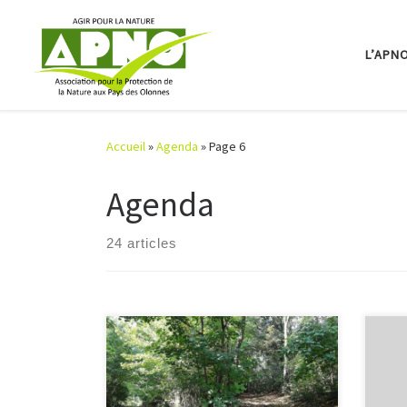
Passer au contenu
L’APN
Accueil
»
Agenda
»
Page 6
Agenda
24 articles
L’As
L’A.P.N.O. ( Association pour la
Natu
Protection de la Nature au pays des
à se
Olonnes ) invite ses adhérents à une
exem
sortie nature consacrée à la