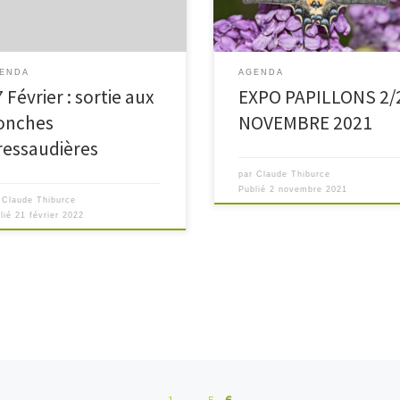
rel aux Conches
les chenilles et papillons du pays
saudières appartenant au
[…]
ervatoire du littoral . Rendez-
 le […]
ENDA
AGENDA
 Février : sortie aux
EXPO PAPILLONS 2/
onches
NOVEMBRE 2021
ressaudières
par
Claude Thiburce
Publié
2 novembre 2021
r
Claude Thiburce
lié
21 février 2022