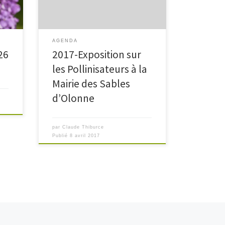
 des
AGENDA
26
2017-Exposition sur
les Pollinisateurs à la
Mairie des Sables
d’Olonne
par
Claude Thiburce
Publié
8 avril 2017