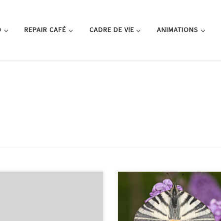
O
REPAIR CAFÉ
CADRE DE VIE
ANIMATIONS
sociation pour la Protection de la
L’Association pour la Protection d
re au pays des Olonnes propose
Nature au pays des Olonnes prés
s adhérents de découvrir un
dans le hall de l’hôtel de ville de
ple de restauration d’un site
Sables d’Olonne une exposition s