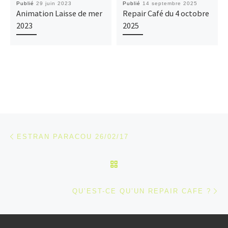
Publié
29 juin 2023
Publié
14 septembre 2025
Animation Laisse de mer
Repair Café du 4 octobre
2023
2025
Parcourir les articles
Article précédent
ESTRAN PARACOU 26/02/17
RETOUR À LA LISTE DES
Ar
QU’EST-CE QU’UN REPAIR CAFE ?