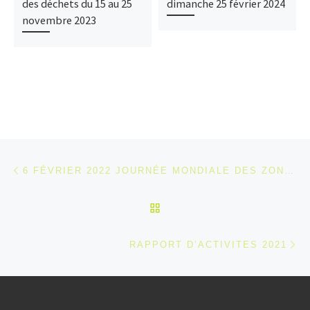
des déchets du 15 au 25
dimanche 25 février 2024
novembre 2023
Parcourir les articles
Article précédent
6 FÉVRIER 2022 JOURNÉE MONDIALE DES ZONES HUMIDES (SORTIE AUX BOURBES DE L’ALLERIE)
RETOUR À LA LISTE DES
Ar
RAPPORT D’ACTIVITES 2021