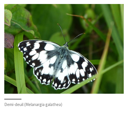
Demi-deuil (Melanargia galathea)