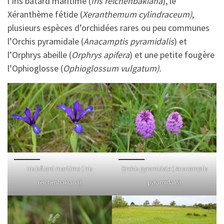
l’iris batard maritime (
Iris reichenbakiana
), le
Xéranthème fétide (
Xeranthemum cylindraceum)
,
plusieurs espèces d’orchidées rares ou peu communes
l’Orchis pyramidale (
Anacamptis pyramidalis
) et
l’Orphrys abeille (
Orphrys apifera
) et une petite fougère
l’Ophioglosse (
Ophioglossum vulgatum).
Iris bâtard maritime ( Iris
Orchis pyramidale ( Anacamptis
reichenbakiana)
pyramidalis)