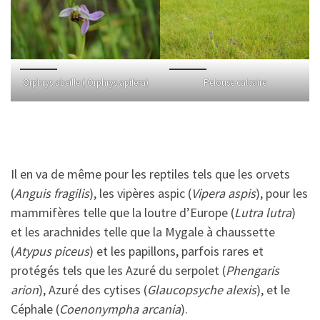
Orphrys abeille ( Orphrys apifera)
Pelouse calcaire
Il en va de même pour les reptiles tels que les orvets
(
Anguis fragilis
), les vipères aspic (
Vipera aspis
), pour les
mammifères telle que la loutre d’Europe (
Lutra lutra
)
et les arachnides telle que la Mygale à chaussette
(
Atypus piceus
) et les papillons, parfois rares et
protégés tels que les Azuré du serpolet (
Phengaris
arion
), Azuré des cytises (
Glaucopsyche alexis
), et le
Céphale (
Coenonympha arcania
).