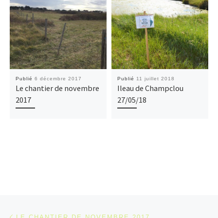
Publié
6 décembre 2017
Publié
11 juillet 2018
Le chantier de novembre
Ileau de Champclou
2017
27/05/18
Parcourir les articles
Article précédent
LE CHANTIER DE NOVEMBRE 2017