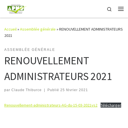
Passer au contenu
Search
Me
Accueil
»
Assemblée générale
»
RENOUVELLEMENT ADMINISTRATEURS
2021
ASSEMBLÉE GÉNÉRALE
RENOUVELLEMENT
ADMINISTRATEURS 2021
par
Claude Thiburce
|
Publié
25 février 2021
Renouvellement-administrateurs-AG-du-15-03-2021vs2
Télécharger