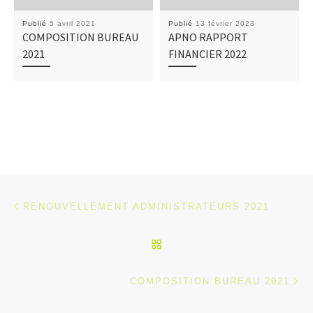
Publié
5 avril 2021
Publié
13 février 2023
COMPOSITION BUREAU
APNO RAPPORT
2021
FINANCIER 2022
Parcourir les articles
Article précédent
RENOUVELLEMENT ADMINISTRATEURS 2021
RETOUR À LA LISTE DES
Ar
COMPOSITION BUREAU 2021