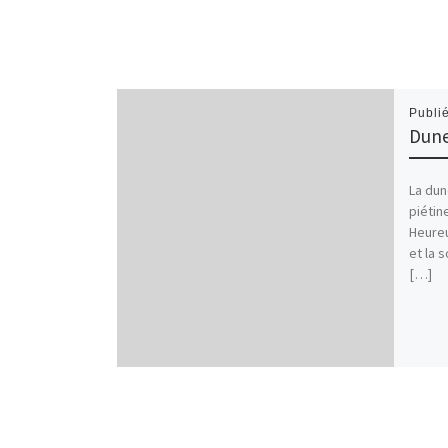
Publi
Dune
La dune
piétin
Heure
et la
[…]