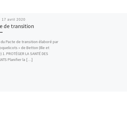
é
17 avril 2020
e de transition
t du Pacte de transition élaboré par
oquelicots » de Betton (Ille et
ne) 1. PROTÉGER LA SANTÉ DES
NTS Planifier la […]