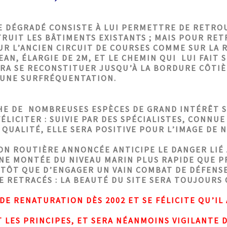
 DÉGRADÉ CONSISTE À LUI PERMETTRE DE RETROU
ÉTRUIT LES BÂTIMENTS EXISTANTS ; MAIS POUR RE
UR L’ANCIEN CIRCUIT DE COURSES COMME SUR LA 
EAN, ÉLARGIE DE 2M, ET LE CHEMIN QUI LUI FAIT S
A SE RECONSTITUER JUSQU’À LA BORDURE CÔTIÈR
’UNE SURFRÉQUENTATION.
HE DE NOMBREUSES ESPÈCES DE GRAND INTÉRÊT S
LICITER : SUIVIE PAR DES SPÉCIALISTES, CONNU
UALITÉ, ELLE SERA POSITIVE POUR L’IMAGE DE 
ON ROUTIÈRE ANNONCÉE ANTICIPE LE DANGER LIÉ 
NE MONTÉE DU NIVEAU MARIN PLUS RAPIDE QUE PR
TÔT QUE D’ENGAGER UN VAIN COMBAT DE DÉFENSE
E RETRACÉS : LA BEAUTÉ DU SITE SERA TOUJOURS
 DE RENATURATION DÈS 2002 ET SE FÉLICITE QU’IL
T LES PRINCIPES, ET SERA NÉANMOINS VIGILANTE 