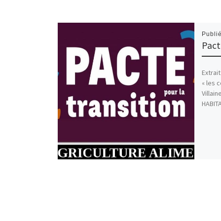
Publi
Pact
Extrai
« les c
Villai
HABITA