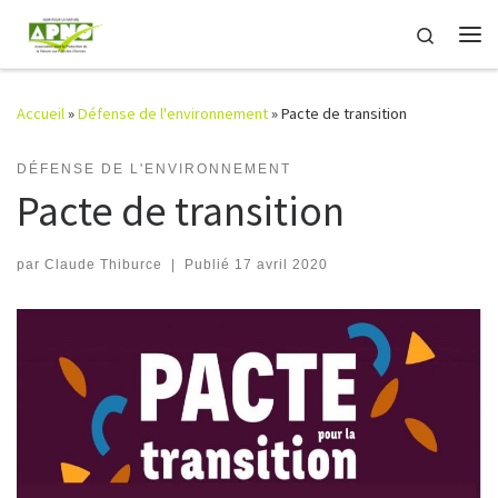
Passer au contenu
Search
Me
Accueil
»
Défense de l'environnement
»
Pacte de transition
DÉFENSE DE L'ENVIRONNEMENT
Pacte de transition
par
Claude Thiburce
|
Publié
17 avril 2020