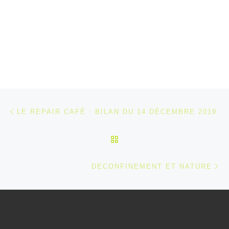
Parcourir les articles
Article précédent
LE REPAIR CAFÉ : BILAN DU 14 DÉCEMBRE 2019
RETOUR À LA LISTE DES
Ar
DECONFINEMENT ET NATURE