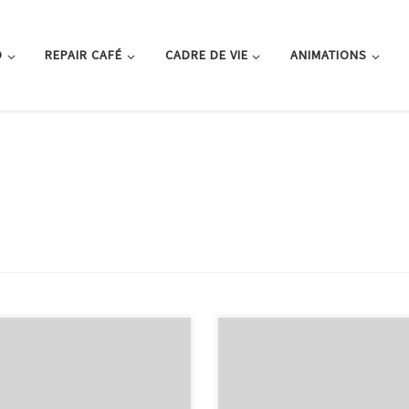
O
REPAIR CAFÉ
CADRE DE VIE
ANIMATIONS
La dune est belle mais fragile ; le
ie Observatoires du Marais des
piétinement peut vite la dégrade
 30 juillet 2017 Agréable sortie
Heureusement nous pouvons la
 le Parc Naturel des marais
protéger et la soigner…Regardez
onne. Le Conservatoire du Littoral