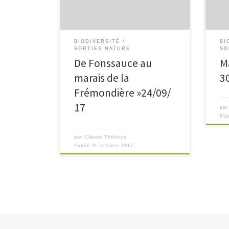
de Fonssauce, dans le parc
a ac
Actilonne. L’objectif étant de suivre la
2 […
trame […]
BIODIVERSITÉ
BI
SORTIES NATURE
SO
De Fonssauce au
M
marais de la
3
Frémondière »24/09/
17
pa
Pub
par
Claude Thiburce
Publié
11 octobre 2017
Articles plus récents