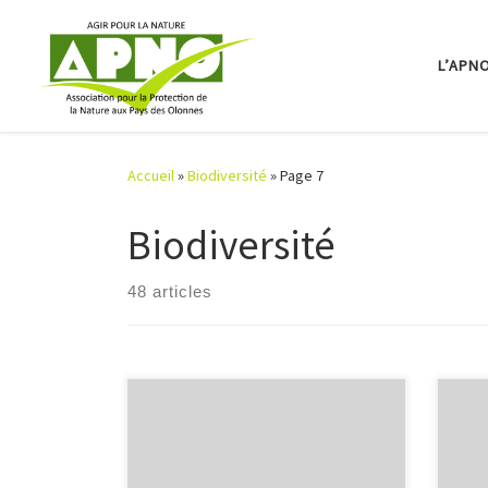
Passer au contenu
L’APN
Accueil
»
Biodiversité
»
Page 7
Biodiversité
48 articles
Sortie nature, 24 septembre 2017
Sort
« De Fonssauce au marais de la
Loirs
Frémondière » 44 personnes étaient
dans
présentes au rendez-vous à l’étang
d’Ol