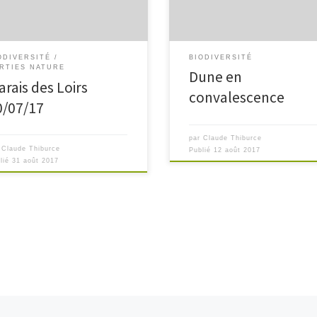
document ci-dessous qui montre 
heté 40 ha du marais des Loirs et
convalescence d’une dune à La
]
Paracou. […]
ODIVERSITÉ
BIODIVERSITÉ
RTIES NATURE
Dune en
arais des Loirs
convalescence
0/07/17
par
Claude Thiburce
r
Claude Thiburce
Publié
12 août 2017
lié
31 août 2017