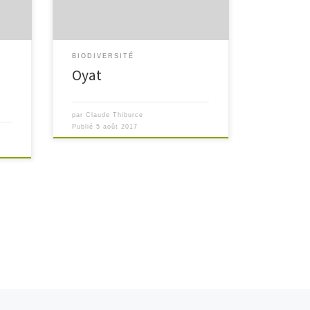
la
dans les terrains sablonneux grâce à
un système racinaire très profond. […]
BIODIVERSITÉ
Oyat
par
Claude Thiburce
Publié
5 août 2017
Ar