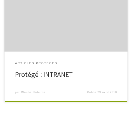
Il n’y a pas d’extrait, car cette publication est protégée.
ARTICLES PROTEGES
Protégé : INTRANET
par
Claude Thiburce
Publié
29 avril 2018