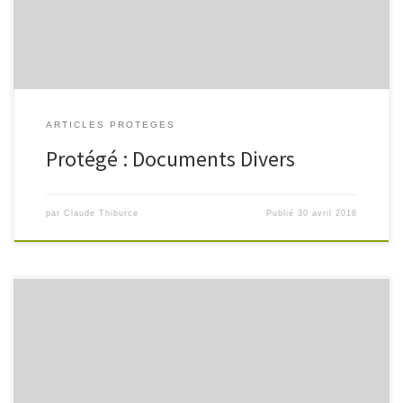
ARTICLES PROTEGES
Protégé : Documents Divers
par
Claude Thiburce
Publié
30 avril 2018
Il n’y a pas d’extrait, car cette publication est protégée.