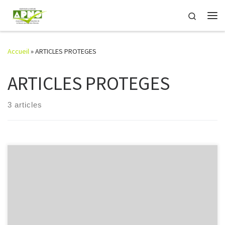
Passer au contenu
Search
Me
Accueil
»
ARTICLES PROTEGES
ARTICLES PROTEGES
3 articles
Il n’y a pas d’extrait, car cette publication est protégée.