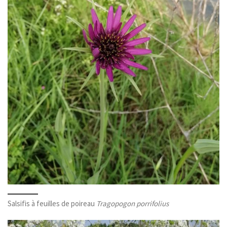
Salsifis à feuilles de poireau
Tragopogon porrifolius