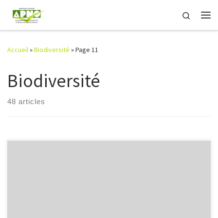
Passer au contenu
Search
Me
Accueil
»
Biodiversité
»
Page 11
Biodiversité
48 articles
Euphorbia peplis au pays des Olonnes (1)