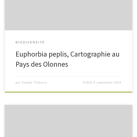
BIODIVERSITÉ
Euphorbia peplis, Cartographie au
Pays des Olonnes
par
Claude Thiburce
Publié
8 septembre 2015
En face de la Scène des Vallées, au Château d’Olonne, vous