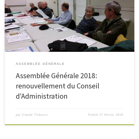
L’ Assemblée Générale 2018 a eu lieu au Lycée Savary de Mauléon
le 03 février 2018. Il a été procédé au renouvellement du Conseil
d’Administration. Des 4 membres sortants (A. Le Gal, […]
ASSEMBLÉE GÉNÉRALE
Assemblée Générale 2018:
renouvellement du Conseil
d’Administration
par
Claude Thiburce
Publié
27 février 2018