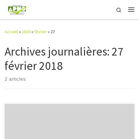
Passer au contenu
Search
Me
Accueil
»
2018
»
février
»
27
Archives journalières:
27
février 2018
2 articles
Quelques photos de l’Assemblée Générale 2018 : Compte-rendu