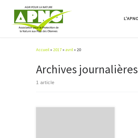
Passer au contenu
L’APN
Accueil
»
2017
»
avril
»
20
Archives journalières
1 article
01 avril 2017: Premier Repair
Café aux Sables
d’Olonne ! Grosse affluence et super
ambiance. Ce fut un plein succès !