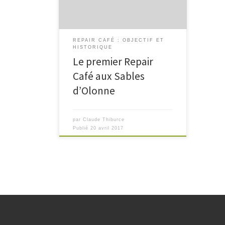
Notez bien: prochain Repair Café le
17 juin, Salle Audubon Quelques […]
REPAIR CAFÉ : OBJECTIF ET
HISTORIQUE
Le premier Repair
Café aux Sables
d’Olonne
par
Claude Thiburce
Publié
20 avril 2017